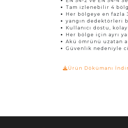
EN 54-2 ve EN 54-4 Ser
Tam izlenebilir 4 böl
Her bölgeye en fazla
yangın dedektörleri b
Kullanıcı dostu, kolay
Her bölge için ayrı ya
Akü ömrünü uzatan akı
Güvenlik nedeniyle ci
Ürün Dökümanı İndi