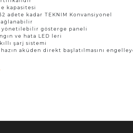
tifikalıdır
ge kapasitesi
 32 adete kadar TEKNIM Konvansiyonel
ağlanabilir
 yönetilebilir gösterge paneli
ngın ve hata LED leri
llı şarj sistemi
hazın aküden direkt başlatılmasını engelley
r