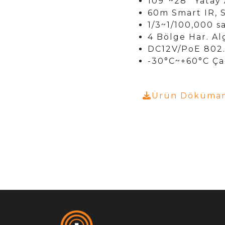
109°~28° Yatay 
60m Smart IR, Se
1/3~1/100,000 
4 Bölge Har. Al
DC12V/PoE 802.
-30°C~+60°C Ça
Ürün Dökümanı