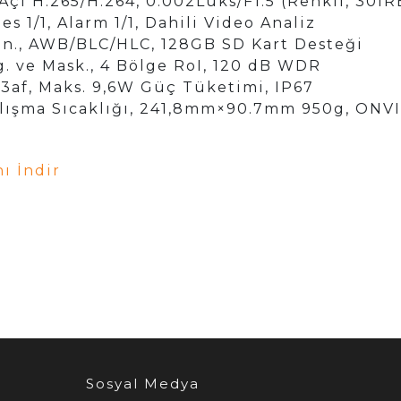
Açı H.265/H.264, 0.002Lüks/F1.5 (Renkli, 30IRE
s 1/1, Alarm 1/1, Dahili Video Analiz
san., AWB/BLC/HLC, 128GB SD Kart Desteği
g. ve Mask., 4 Bölge RoI, 120 dB WDR
3af, Maks. 9,6W Güç Tüketimi, IP67
lışma Sıcaklığı, 241,8mm×90.7mm 950g, ONVI
 İndir
Sosyal Medya