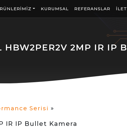
RÜNLERİMİZ
KURUMSAL
REFERANSLAR
İLET
HBW2PER2V 2MP IR IP Bu
ormance Serisi
»
R IP Bullet Kamera