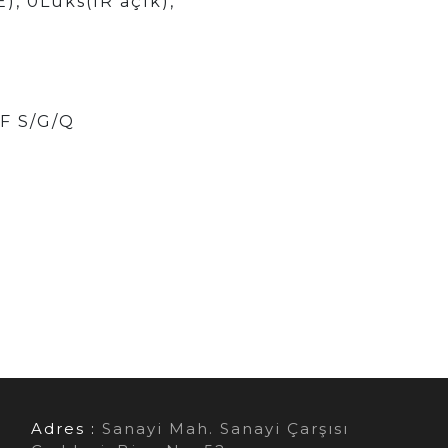
), 0Lüks(IR açık),
F S/G/Q
Adres :
Sanayi Mah. Sanayi Çarşısı