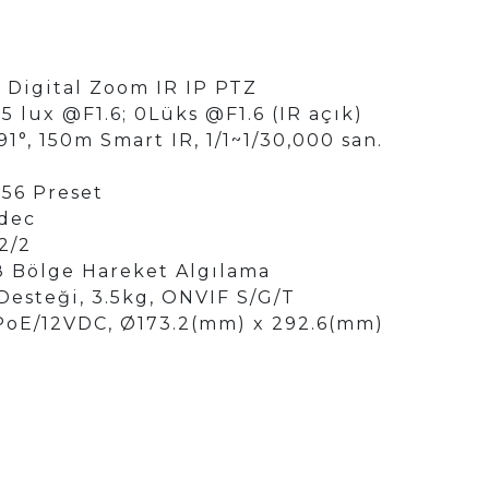
x Digital Zoom IR IP PTZ
5 lux @F1.6; 0Lüks @F1.6 (IR açık)
.91°, 150m Smart IR, 1/1~1/30,000 san.
256 Preset
dec
2/2
 8 Bölge Hareket Algılama
Desteği, 3.5kg, ONVIF S/G/T
, PoE/12VDC, Ø173.2(mm) x 292.6(mm)