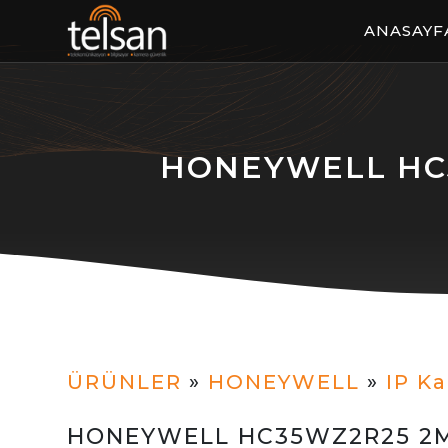
ANASAYF
HONEYWELL HC3
ÜRÜNLER
»
HONEYWELL
»
IP K
HONEYWELL HC35WZ2R25 2M