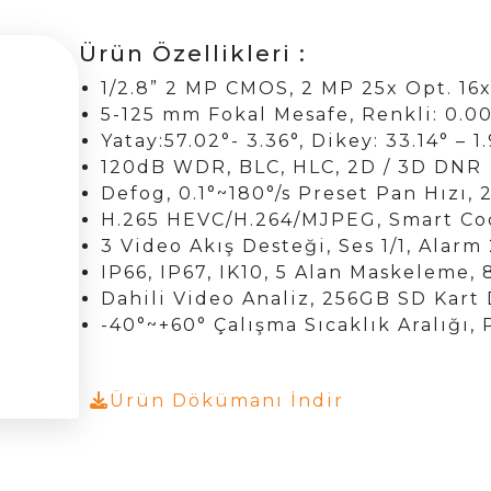
Ürün Özellikleri :
1/2.8” 2 MP CMOS, 2 MP 25x Opt. 16
5-125 mm Fokal Mesafe, Renkli: 0.00
Yatay:57.02°- 3.36°, Dikey: 33.14° – 1
120dB WDR, BLC, HLC, 2D / 3D DNR
Defog, 0.1°~180°/s Preset Pan Hızı, 
H.265 HEVC/H.264/MJPEG, Smart Co
3 Video Akış Desteği, Ses 1/1, Alarm 
IP66, IP67, IK10, 5 Alan Maskeleme,
Dahili Video Analiz, 256GB SD Kart 
-40°~+60° Çalışma Sıcaklık Aralığı
Ürün Dökümanı İndir