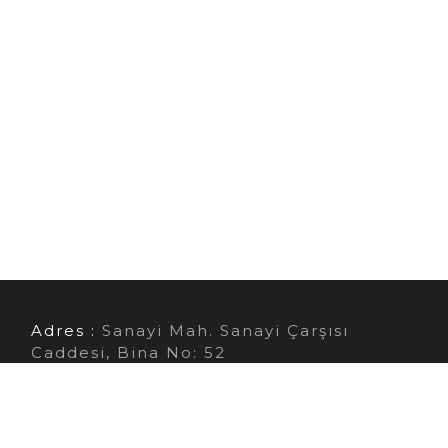
Adres :
Sanayi Mah. Sanayi Çarşısı
Caddesi, Bina No: 52
Ortahisar/Trabzon
Telefon :
0462 322 11 44
E- Mail :
info@telsaniletisim.com.tr